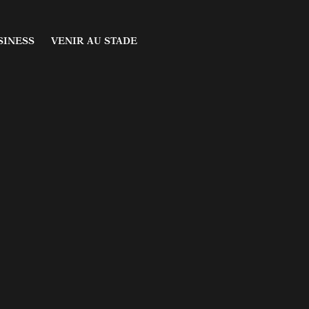
fres
Acheter un billet
SINESS
VENIR AU STADE
aires
Infos & Abonnements
sion
artenaires
 offres
Acheter un billet
on
inaires
Infos & Abonnements
isée
cession
 partenaires
ellisée