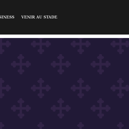
fres
Acheter un billet
SINESS
VENIR AU STADE
aires
Infos & Abonnements
sion
artenaires
 offres
Acheter un billet
on
inaires
Infos & Abonnements
isée
cession
 partenaires
ellisée